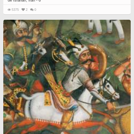
de Isfahán, Irán - 6
5375
2
0