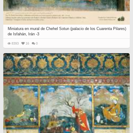
Miniatura en mural de Chehel Sotun (palacio de los Cuarenta Pilares)
de Isfahán, Irán -3
8393
16
0