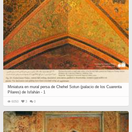
Miniatura en mural persa de Chehel Sotun (palacio de los Cuarenta
Pilares) de Isfahán - 1
6050
3
0