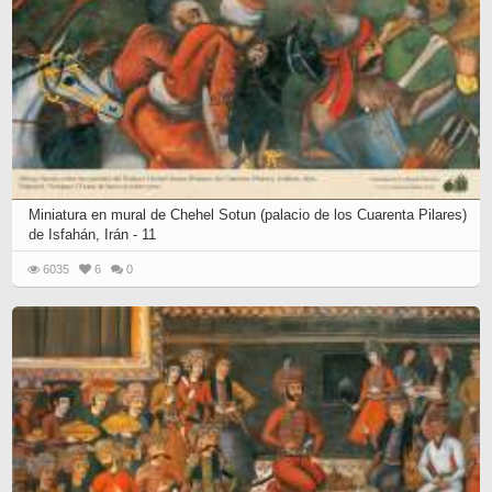
Miniatura en mural de Chehel Sotun (palacio de los Cuarenta Pilares)
de Isfahán, Irán - 11
6035
6
0