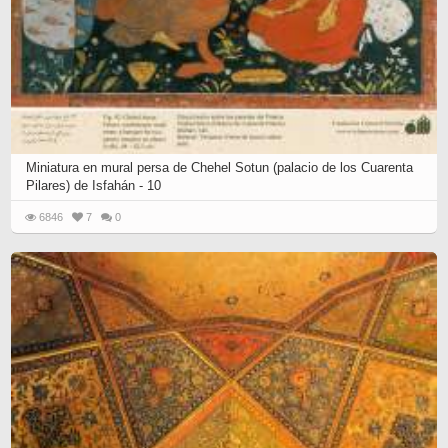
Miniatura en mural persa de Chehel Sotun (palacio de los Cuarenta
Pilares) de Isfahán - 10
6846
7
0