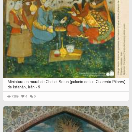
Miniatura en mural de Chehel Sotun (palacio de los Cuarenta Pilares)
de Isfahán, Irán - 9
7389
4
0