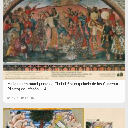
Miniatura en mural persa de Chehel Sotun (palacio de los Cuarenta
Pilares) de Isfahán - 14
7697
17
0