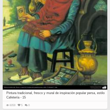
Pintura tradicional, fresco y mural de inspiración popular persa, estilo
Cafetería - 15
6058
5
0