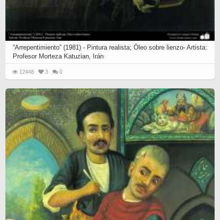
“Arrepentimiento” (1981) - Pintura realista; Óleo sobre lienzo- Artista:
Profesor Morteza Katuzian, Irán
12448
3
0