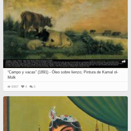
“Campo y vacas” (1891) - Óleo sobre lienzo; Pintura de Kamal ol-
Molk
6997
4
0