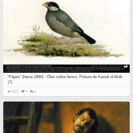
“Pájaro” (hacia 1890) - Óleo sobre lienzo; Pintura de Kamal ol-Molk
(7)
5327
4
0