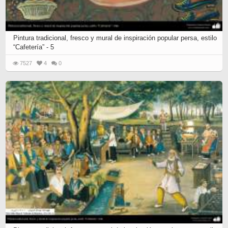
Pintura tradicional, fresco y mural de inspiración popular persa, estilo
“Cafetería” - 5
7527
4
0