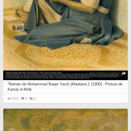
“Retrato de Mohammad Baqer Yazdí (Mawlana )” (1900) - Pintura de
Kamal ol-Molk
5757
3
0