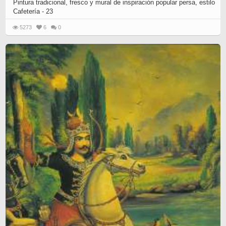
Pintura tradicional, fresco y mural de inspiración popular persa, estilo
Cafetería - 23
5273
6
0