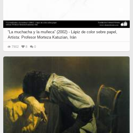
“La muchacha y la muñeca” (2002) - Lápiz de color sebre papel,
Artista: Profesor Morteza Katuzian, Irán
7902
8
0