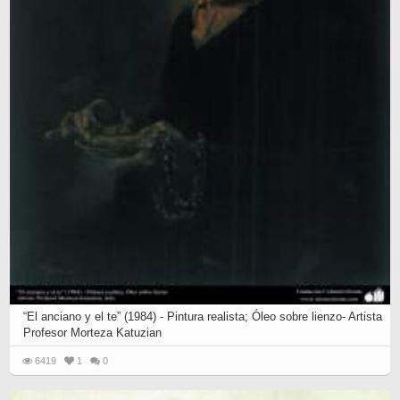
“El anciano y el te” (1984) - Pintura realista; Óleo sobre lienzo- Artista
Profesor Morteza Katuzian
6419
1
0