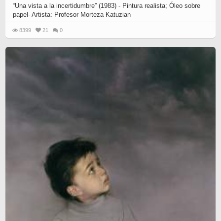
“Una vista a la incertidumbre” (1983) - Pintura realista; Óleo sobre
papel- Artista: Profesor Morteza Katuzian
8399
21
0