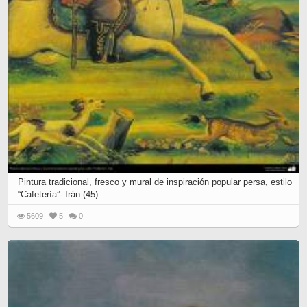
Pintura tradicional, fresco y mural de inspiración popular persa, estilo
“Cafetería”- Irán (45)
5609
5
0