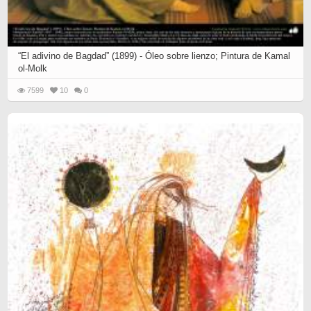
“El adivino de Bagdad” (1899) - Óleo sobre lienzo; Pintura de Kamal
ol-Molk
7599
10
0