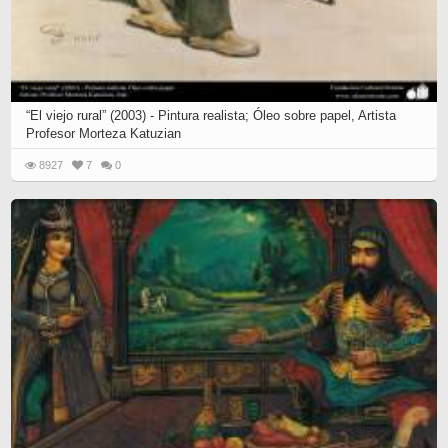
“El viejo rural” (2003) - Pintura realista; Óleo sobre papel, Artista
Profesor Morteza Katuzian
8927
7
0