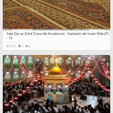
Sala Dar az-Zuhd (Casa del Ascetismo) - Santuario del Imam Rida (P)
- 73
7125
3
0