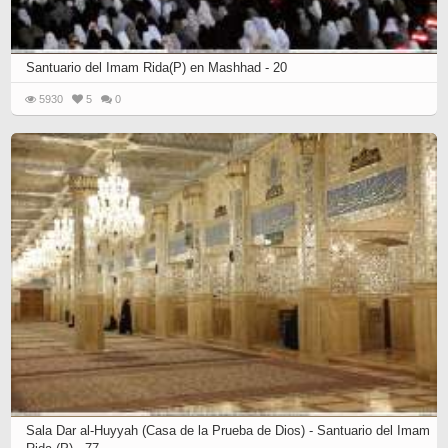
Santuario del Imam Rida(P) en Mashhad - 20
5930
5
0
Sala Dar al-Huyyah (Casa de la Prueba de Dios) - Santuario del Imam