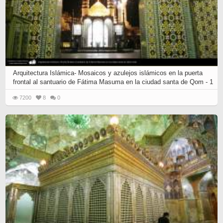
Arquitectura Islámica- Mosaicos y azulejos islámicos en la puerta
frontal al santuario de Fátima Masuma en la ciudad santa de Qom - 1
7200
8
0