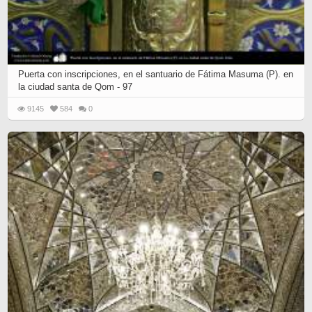
Puerta con inscripciones, en el santuario de Fátima Masuma (P). en
la ciudad santa de Qom - 97
9145
584
0