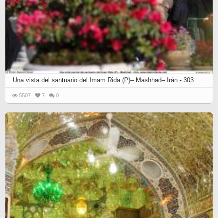
Una vista del santuario del Imam Rida (P)– Mashhad– Irán - 303
5507
7
0