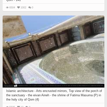
6504
1002
0
Islamic architecture - Arts encrusted mirrors, Top view of the porch of
the sanctuary - the eivan Aineh - the shrine of Fatima Masuma (P) in
the holy city of Qom (4)
5505
10
0