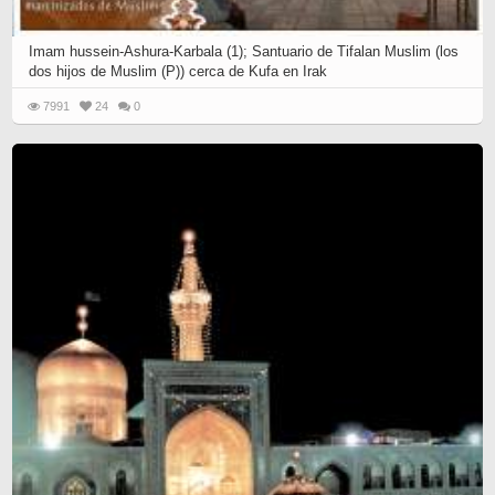
Imam hussein-Ashura-Karbala (1); Santuario de Tifalan Muslim (los
dos hijos de Muslim (P)) cerca de Kufa en Irak
7991
24
0