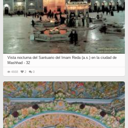
Vista nocturna del Santuario del Imam Reda (a.s.) en la ciudad de
Mashhad - 32
4668
2
0