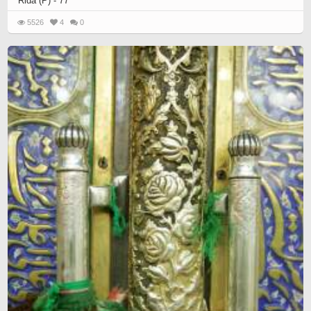
Rida (P) - 77
5526
4
0