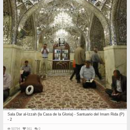
Sala Dar al-Izzah (la Casa de la Gloria) - Santuario del Imam Rida (P)
- 2
50794
561
0