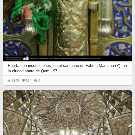
Puerta con inscripciones, en el santuario de Fátima Masuma (P). en
la ciudad santa de Qom - 97
9145
584
0