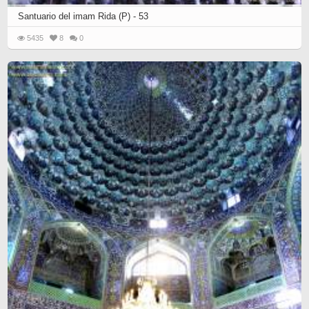
Santuario del imam Rida (P) - 53
5435
8
0