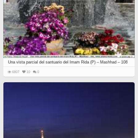
Una vista parcial del santuario del Imam Rida (P) – Mashhad – 108
6807
10
0