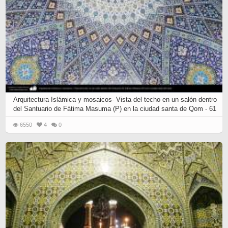
Arquitectura Islámica y mosaicos- Vista del techo en un salón dentro
del Santuario de Fátima Masuma (P) en la ciudad santa de Qom - 61
6550
4
0