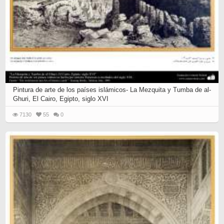
Pintura de arte de los países islámicos- La Mezquita y Tumba de al-
Ghuri, El Cairo, Egipto, siglo XVI
7130
55
0