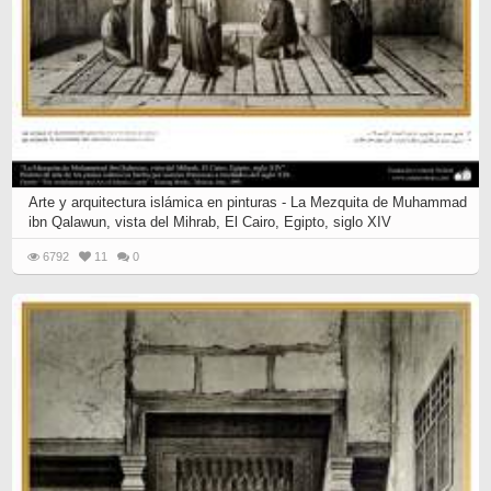
Arte y arquitectura islámica en pinturas - La Mezquita de Muhammad
ibn Qalawun, vista del Mihrab, El Cairo, Egipto, siglo XIV
6792
11
0