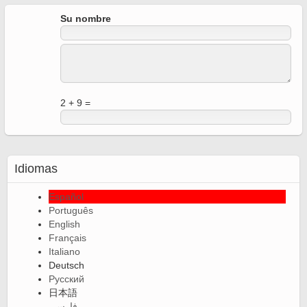
Su nombre
2 + 9 =
Idiomas
Español
Português
English
Français
Italiano
Deutsch
Русский
日本語
فارسی