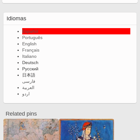
Idiomas
Español
Português
English
Français
Italiano
Deutsch
Русский
日本語
فارسی
العربية
اردو
Related pins