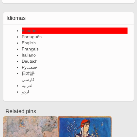
Idiomas
Español
Português
English
Français
Italiano
Deutsch
Русский
日本語
فارسی
العربية
اردو
Related pins