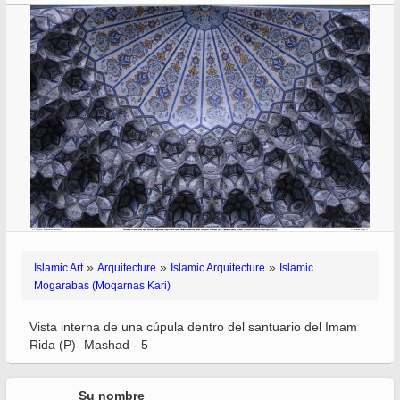
»
»
»
Islamic Art
Arquitecture
Islamic Arquitecture
Islamic
Mogarabas (Moqarnas Kari)
Vista interna de una cúpula dentro del santuario del Imam
Rida (P)- Mashad - 5
Su nombre