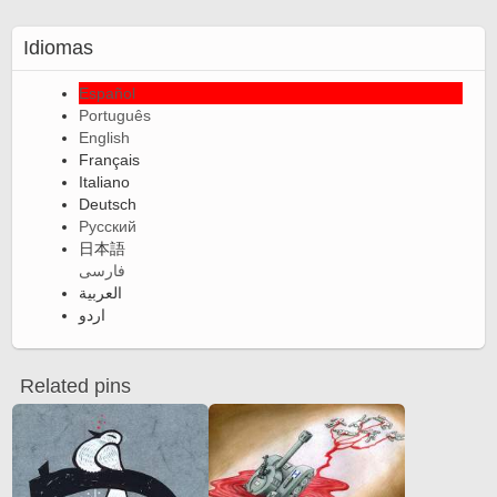
Idiomas
Español
Português
English
Français
Italiano
Deutsch
Русский
日本語
فارسی
العربية
اردو
Related pins