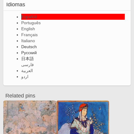
Idiomas
Español
Português
English
Français
Italiano
Deutsch
Русский
日本語
فارسی
العربية
اردو
Related pins