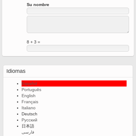
Su nombre
8 + 3 =
Idiomas
Español
Português
English
Français
Italiano
Deutsch
Русский
日本語
فارسی