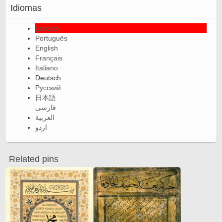
Idiomas
Español
Português
English
Français
Italiano
Deutsch
Русский
日本語
فارسی
العربية
اردو
Related pins