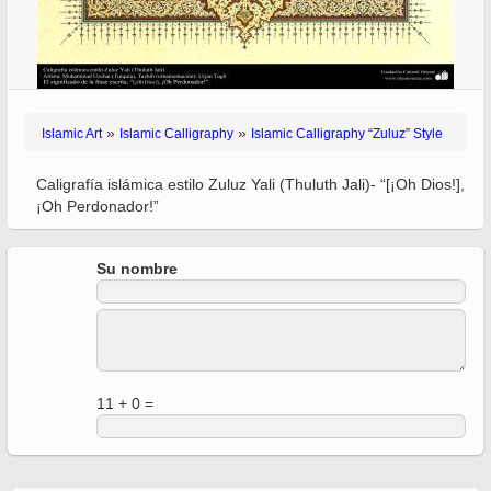
»
»
Islamic Art
Islamic Calligraphy
Islamic Calligraphy “Zuluz” Style
Caligrafía islámica estilo Zuluz Yali (Thuluth Jali)- “[¡Oh Dios!],
¡Oh Perdonador!”
Su nombre
11 + 0 =