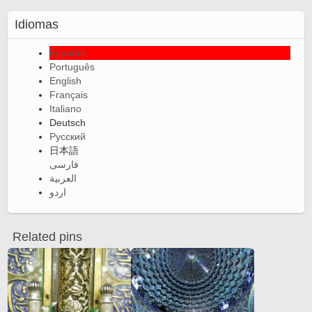
Idiomas
Español
Português
English
Français
Italiano
Deutsch
Русский
日本語
فارسی
العربية
اردو
Related pins