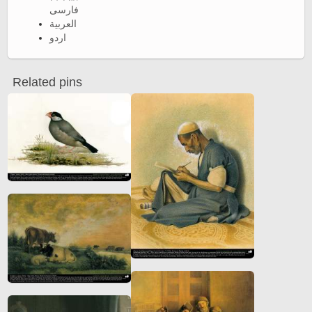
فارسی
العربية
اردو
Related pins