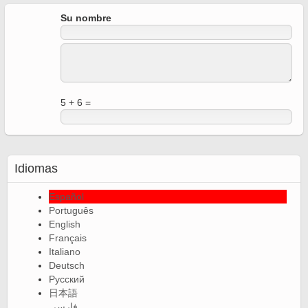
Su nombre
5 + 6 =
Idiomas
Español
Português
English
Français
Italiano
Deutsch
Русский
日本語
فارسی