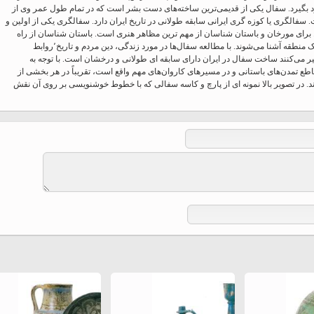
بگیرد. سفال یکی از قدیمی‌ترین ساخته‌های دست بشر است که در تمام طول عمر وی از
Ferdowsi " (Ed. Baysanqori )
. سفالگری یا کوزه گری ایرانی سابقه طولانی در تاریخ ایران دارد. سفالگری یکی از اولین و
برای مورخان و باستان شناسان از مهم ترین مظاهر هنری است. باستان شناسان از راه
Miniatures of other collections
سفالگری با شرایط اجتماعی و اقتصادی یک دوره یا یک منطقه آشنا می‌شوند. با مطالعه سفال‌ها در مورد زندگی، دین مردم و تاریخ٬روابط
fo Shahname by Ferdowsi
می‌کنند ساخت سفال در ایران دارای سابقه ای طولانی و درخشان است. با توجه به
ع تمدن‌های باستانی و در مسیرهای کاروان‌های مهم واقع است، تقریباً در هر بخشی از
د. در تصویر بالا نمونه ای از پارچ و کاسه سفالی که با خطوط خوشنویسی بر روی آن نقش