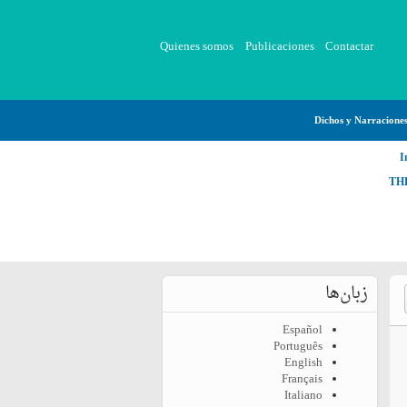
Quienes somos
Publicaciones
Contactar
Dichos y Narracione
I
TH
زبان‌ها
Español
Português
English
Français
Italiano