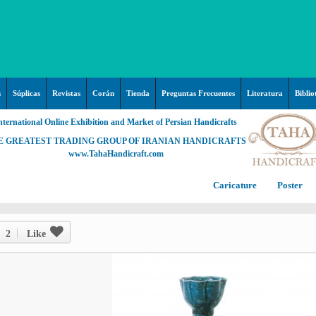
s
Súplicas
Revistas
Corán
Tienda
Preguntas Frecuentes
Literatura
Biblio
nternational Online Exhibition and Market of Persian Handicrafts
E GREATEST TRADING GROUP OF IRANIAN HANDICRAFTS
www.TahaHandicraft.com
Caricature
Poster
Posters – pictures about
C
Hayy (Pregrinación)
Arte & Islamic Architecture in
2
Like
painting
Palestine and Qods
Posters
Imam Mahdi (P)
Persi
Islamic mosaics and decorative
Prof. Hadi Moezzi
Photo of the day
C
Muslim ibn Aqil (P)
tile (Kashi Kari)
Prophet Muhammad (P)
Islamic Mogarabas (Moqarnas
Ta
M
Fátima Zahra (P)
Kari)
M