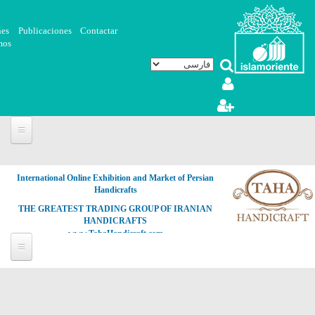
رفتن به محتوای اصلی
nes
Publicaciones
Contactar
mos
International Online Exhibition and Market of Persian
Handicrafts
THE GREATEST TRADING GROUP OF IRANIAN
HANDICRAFTS
www.TahaHandicraft.com
پوستر
-