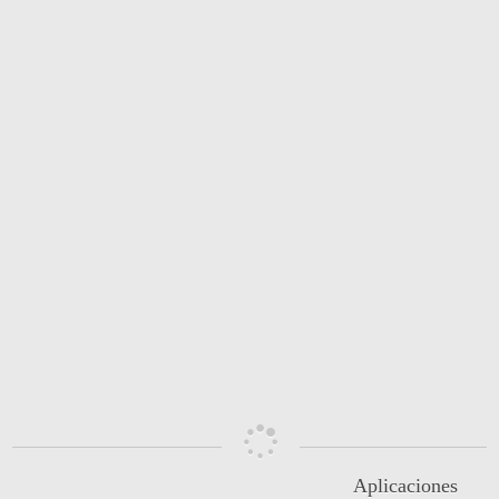
امام
حسین
(علیه
السلام)
-
عاشورا،
تیر
سه
شعبه
در
گلوی
حضرت
علی
اصغر
(علیه
السلام)
(11)
4955
16
0
Aplicaciones