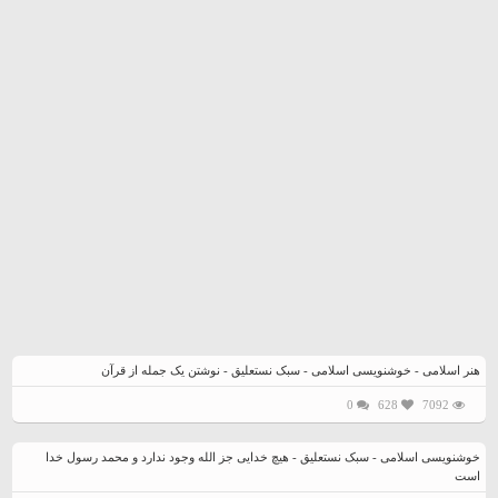
اسلامی
-
خوشنویسی
اسلامی
-
سبک
نستعلیق
-
هنرمندان
معروف
قدیمی
-
105
2533
3
0
هنر اسلامی - خوشنویسی اسلامی - سبک نستعلیق - نوشتن یک جمله از قرآن
0
628
7092
خوشنویسی اسلامی - سبک نستعلیق - هیچ خدایی جز الله وجود ندارد و محمد رسول خدا
است