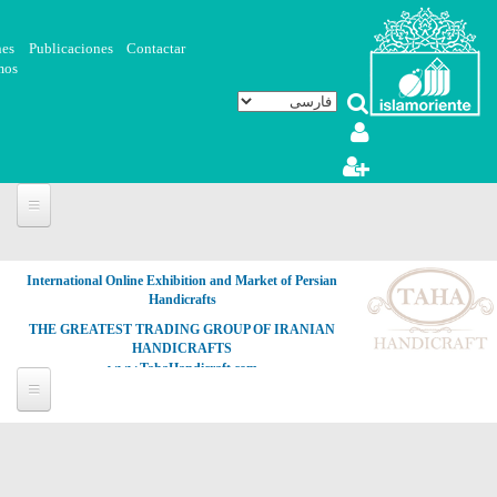
رفتن به محتوای اصلی
nes
Publicaciones
Contactar
mos
International Online Exhibition and Market of Persian
Handicrafts
THE GREATEST TRADING GROUP OF IRANIAN
HANDICRAFTS
www.TahaHandicraft.com
هنر
صفحه‌ها
اسلامی