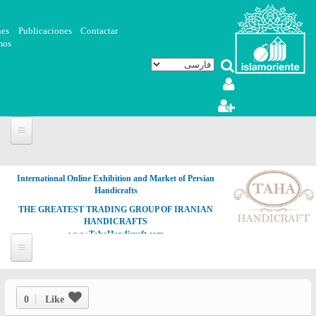
رفتن به محتوای اصلی
nes
Publicaciones
Contactar
mos
International Online Exhibition and Market of Persian
Handicrafts
THE GREATEST TRADING GROUP OF IRANIAN
HANDICRAFTS
www.TahaHandicraft.com
0
Like