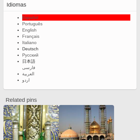
Idiomas
Español
Português
English
Français
Italiano
Deutsch
Русский
日本語
فارسی
العربية
اردو
Related pins