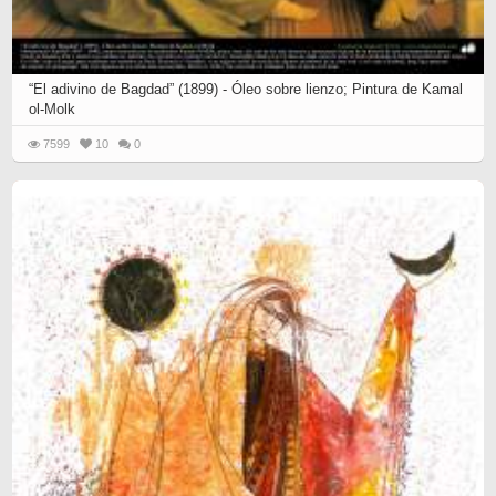
“El adivino de Bagdad” (1899) - Óleo sobre lienzo; Pintura de Kamal
ol-Molk
7599
10
0