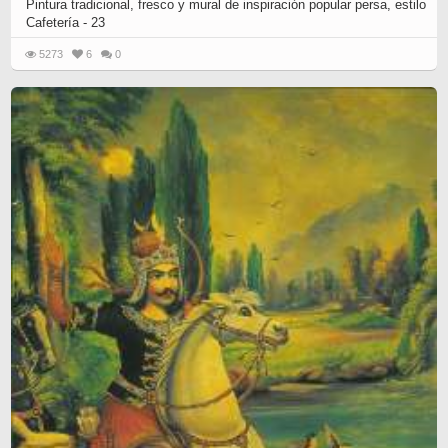
Pintura tradicional, fresco y mural de inspiración popular persa, estilo
Cafetería - 23
5273
6
0