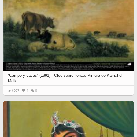
“Campo y vacas” (1891) - Óleo sobre lienzo; Pintura de Kamal ol-
Molk
6997
4
0