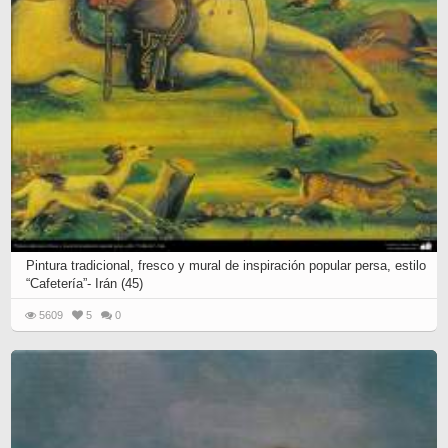
Pintura tradicional, fresco y mural de inspiración popular persa, estilo
“Cafetería”- Irán (45)
5609
5
0