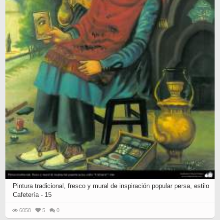
Pintura tradicional, fresco y mural de inspiración popular persa, estilo
Cafetería - 15
6058
5
0