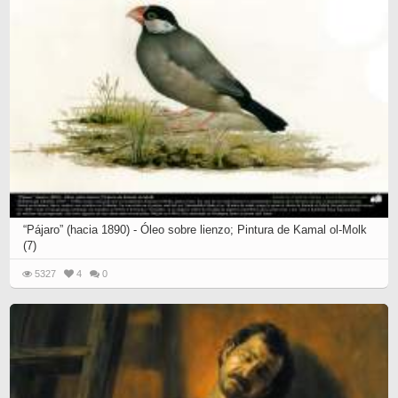
“Pájaro” (hacia 1890) - Óleo sobre lienzo; Pintura de Kamal ol-Molk
(7)
5327
4
0