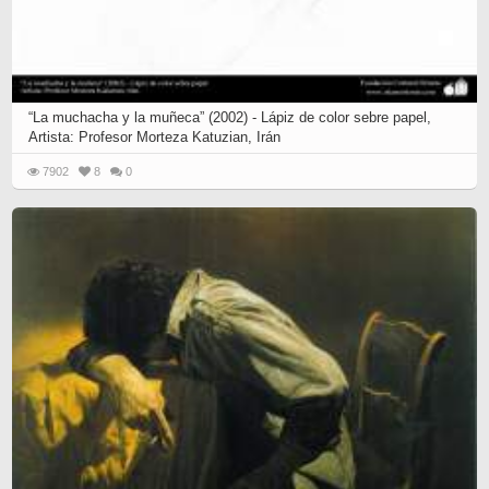
“La muchacha y la muñeca” (2002) - Lápiz de color sebre papel,
Artista: Profesor Morteza Katuzian, Irán
7902
8
0