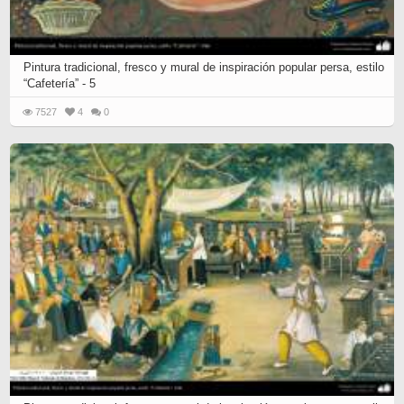
Pintura tradicional, fresco y mural de inspiración popular persa, estilo
“Cafetería” - 5
7527
4
0