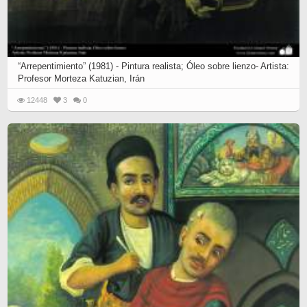
“Arrepentimiento” (1981) - Pintura realista; Óleo sobre lienzo- Artista:
Profesor Morteza Katuzian, Irán
12448
3
0