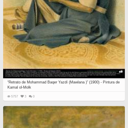
“Retrato de Mohammad Baqer Yazdí (Mawlana )” (1900) - Pintura de
Kamal ol-Molk
5757
3
0