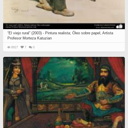
“El viejo rural” (2003) - Pintura realista; Óleo sobre papel, Artista
Profesor Morteza Katuzian
8927
7
0