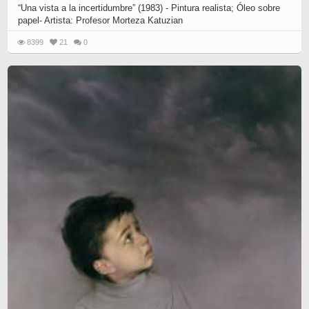
“Una vista a la incertidumbre” (1983) - Pintura realista; Óleo sobre
papel- Artista: Profesor Morteza Katuzian
8399
21
0