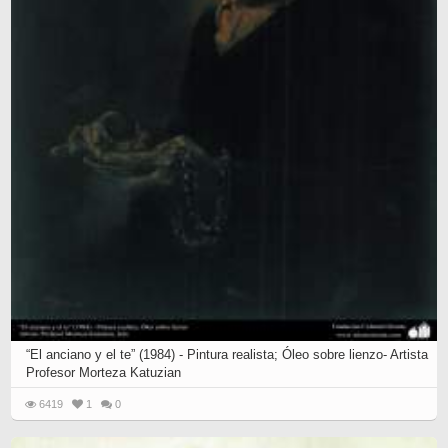
“El anciano y el te” (1984) - Pintura realista; Óleo sobre lienzo- Artista
Profesor Morteza Katuzian
6419
1
0