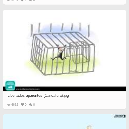
3781
1
0
Libertades aparentes (Caricatura).jpg
4682
0
0