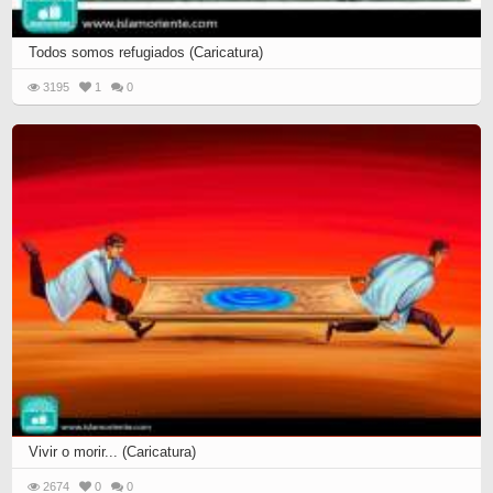
Todos somos refugiados (Caricatura)
3195
1
0
Vivir o morir... (Caricatura)
2674
0
0