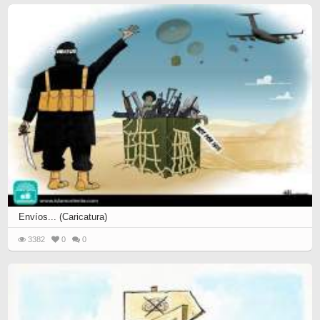
Envíos... (Caricatura)
3382
0
0