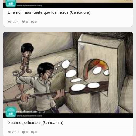
El amor, más fuerte que los muros (Caricatura)
5139
0
0
Sueños perfidiosos (Caricatura)
2857
0
0