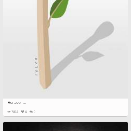
Renacer ...
7831
0
0