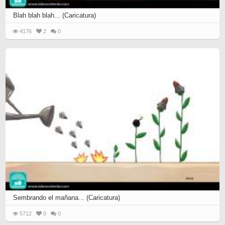
Blah blah blah... (Caricatura)
4176
2
0
Sembrando el mañana... (Caricatura)
5712
0
0