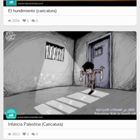
El hundimiento (caricatura)
3556
0
0
Infancia Palestina (Caricatura)
3813
0
0