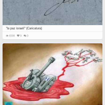
''la paz israelí'' (Caricatura)
6598
9
0