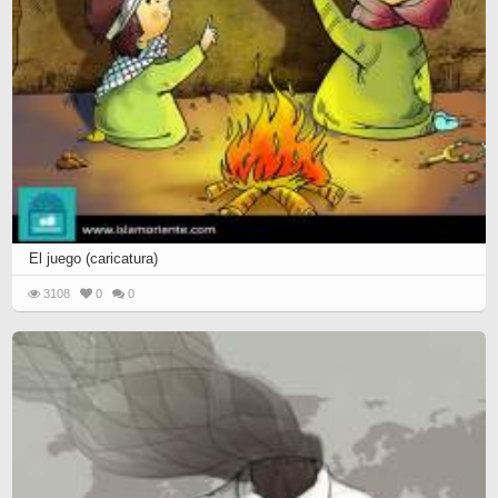
El juego (caricatura)
3108
0
0