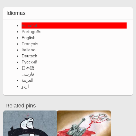
Idiomas
Español
Português
English
Français
Italiano
Deutsch
Русский
日本語
فارسی
العربية
اردو
Related pins