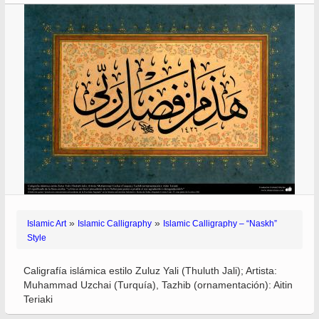
»
»
Islamic Art
Islamic Calligraphy
Islamic Calligraphy – “Naskh”
Style
Caligrafía islámica estilo Zuluz Yali (Thuluth Jali); Artista:
Muhammad Uzchai (Turquía), Tazhib (ornamentación): Aitin
Teriaki