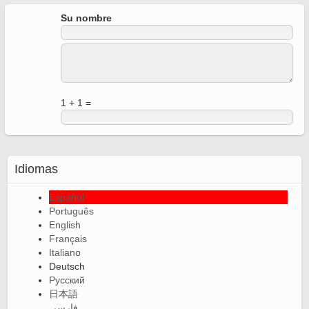
Su nombre
1 + 1 =
Idiomas
Español
Português
English
Français
Italiano
Deutsch
Русский
日本語
فارسی