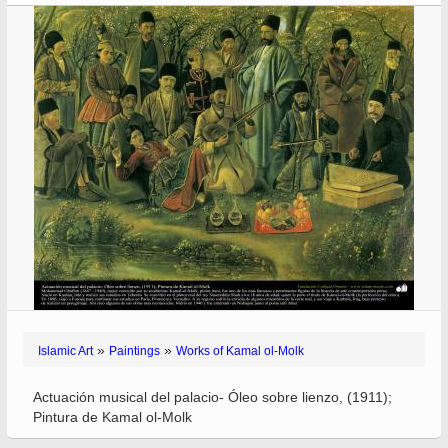
»
»
Islamic Art
Paintings
Works of Kamal ol-Molk
Actuación musical del palacio- Óleo sobre lienzo, (1911);
Pintura de Kamal ol-Molk