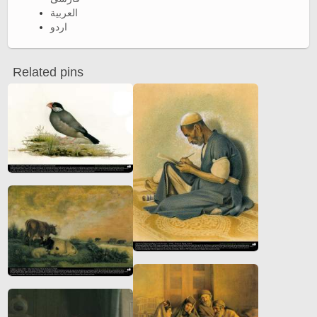
العربية
اردو
Related pins