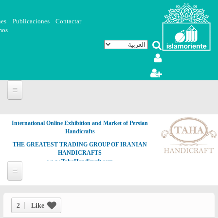
تجاوز إلى المحتوى الرئيسي
nes
Publicaciones
Contactar
mos
International Online Exhibition and Market of Persian
Handicrafts
THE GREATEST TRADING GROUP OF IRANIAN
HANDICRAFTS
www.TahaHandicraft.com
2
Like