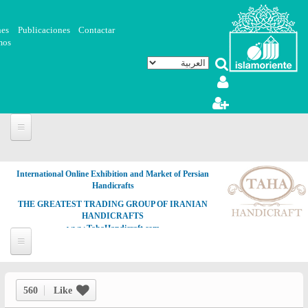
تجاوز إلى المحتوى الرئيسي
nes
Publicaciones
Contactar
mos
International Online Exhibition and Market of Persian
Handicrafts
THE GREATEST TRADING GROUP OF IRANIAN
HANDICRAFTS
www.TahaHandicraft.com
560
Like