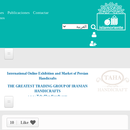
تجاوز إلى المحتوى الرئيسي
nes
Publicaciones
Contactar
mos
International Online Exhibition and Market of Persian
Handicrafts
THE GREATEST TRADING GROUP OF IRANIAN
HANDICRAFTS
www.TahaHandicraft.com
10
Like