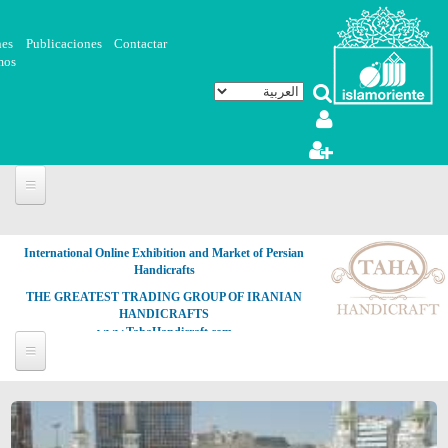
تجاوز إلى المحتوى الرئيسي
nes
Publicaciones
Contactar
mos
International Online Exhibition and Market of Persian
Handicrafts
THE GREATEST TRADING GROUP OF IRANIAN
HANDICRAFTS
www.TahaHandicraft.com