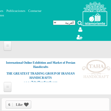
تجاوز إلى المحتوى الرئيسي
nes
Publicaciones
Contactar
mos
International Online Exhibition and Market of Persian
Handicrafts
THE GREATEST TRADING GROUP OF IRANIAN
HANDICRAFTS
www.TahaHandicraft.com
6
Like