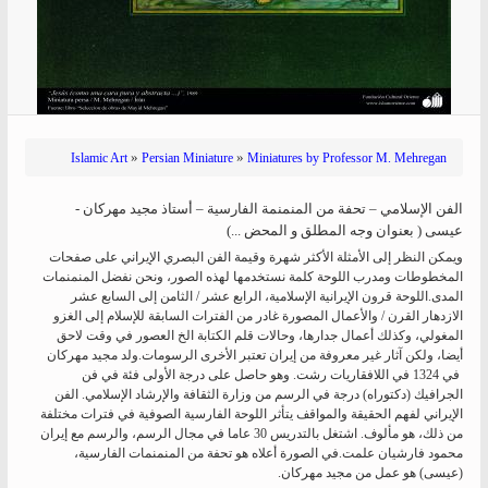
»
»
Islamic Art
Persian Miniature
Miniatures by Professor M. Mehregan
الفن الإسلامي – تحفة من المنمنمة الفارسية – أستاذ مجید مهرکان -
عیسی ( بعنوان وجه المطلق و المحض ...)
ويمكن النظر إلى الأمثلة الأكثر شهرة وقيمة الفن البصري الإيراني على صفحات
المخطوطات ومدرب اللوحة كلمة نستخدمها لهذه الصور، ونحن نفضل المنمنمات
المدى.اللوحة قرون الإيرانية الإسلامية، الرابع عشر / الثامن إلى السابع عشر
الازدهار القرن / والأعمال المصورة غادر من الفترات السابقة للإسلام إلى الغزو
المغولي، وكذلك أعمال جدارها، وحالات قلم الكتابة الخ العصور في وقت لاحق
أيضا، ولكن آثار غير معروفة من إيران تعتبر الأخرى الرسومات.ولد مجید مهرکان
في 1324 في اللافقاريات رشت. وهو حاصل على درجة الأولى فئة في فن
الجرافيك (دكتوراه) درجة في الرسم من وزارة الثقافة والإرشاد الإسلامي. الفن
الإيراني لفهم الحقيقة والمواقف يتأثر اللوحة الفارسية الصوفية في فترات مختلفة
من ذلك، هو مألوف. اشتغل بالتدريس 30 عاما في مجال الرسم، والرسم مع إيران
محمود فارشيان علمت.في الصورة أعلاه هو تحفة من المنمنمات الفارسية،
(عیسی) هو عمل من مجید مهرکان.