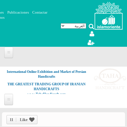
تجاوز إلى المحتوى الرئيسي
nes
Publicaciones
Contactar
mos
International Online Exhibition and Market of Persian
Handicrafts
THE GREATEST TRADING GROUP OF IRANIAN
HANDICRAFTS
www.TahaHandicraft.com
11
Like