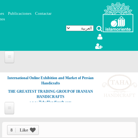
تجاوز إلى المحتوى الرئيسي
nes
Publicaciones
Contactar
mos
International Online Exhibition and Market of Persian
Handicrafts
THE GREATEST TRADING GROUP OF IRANIAN
HANDICRAFTS
www.TahaHandicraft.com
8
Like