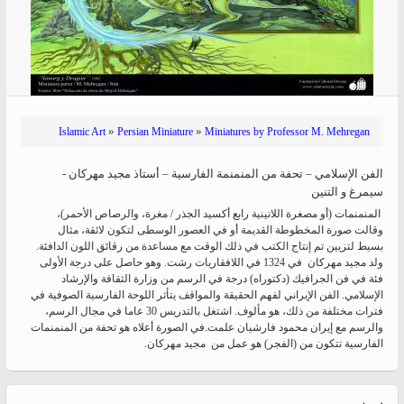
»
»
Islamic Art
Persian Miniature
Miniatures by Professor M. Mehregan
الفن الإسلامي – تحفة من المنمنمة الفارسية – أستاذ مجید مهرکان -
سیمرغ و التنين
المنمنمات (أو مصغرة اللاتينية رابع أكسيد الجذر / مغرة، والرصاص الأحمر)،
وقالت صورة المخطوطة القديمة أو في العصور الوسطى لتكون لائقة، مثال
بسيط لتزيين تم إنتاج الكتب في ذلك الوقت مع مساعدة من رقائق اللون الدافئة.
ولد مجید مهرکان في 1324 في اللافقاريات رشت. وهو حاصل على درجة الأولى
فئة في فن الجرافيك (دكتوراه) درجة في الرسم من وزارة الثقافة والإرشاد
الإسلامي. الفن الإيراني لفهم الحقيقة والمواقف يتأثر اللوحة الفارسية الصوفية في
فترات مختلفة من ذلك، هو مألوف. اشتغل بالتدريس 30 عاما في مجال الرسم،
والرسم مع إيران محمود فارشيان علمت.في الصورة أعلاه هو تحفة من المنمنمات
الفارسية تتكون من (الفجر) هو عمل من مجید مهرکان.