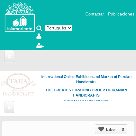
Pular para o conteúdo principal
Contactar
Publicaciones
International Online Exhibition and Market of Persian
Handicrafts
THE GREATEST TRADING GROUP OF IRANIAN
HANDICRAFTS
www.TahaHandicraft.com
Like
0