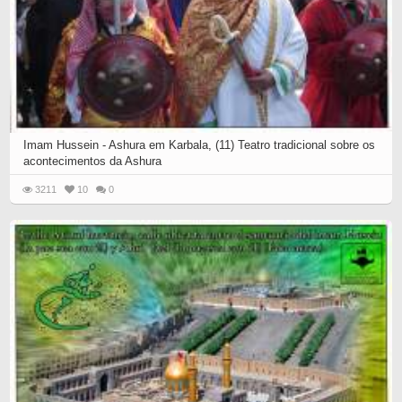
Imam Hussein - Ashura em Karbala, (11) Teatro tradicional sobre os
acontecimentos da Ashura
3211
10
0