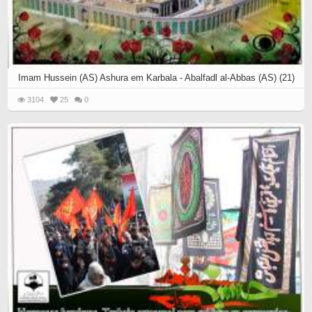
Imam Hussein (AS) Ashura em Karbala - Abalfadl al-Abbas (AS) (21)
3104
25
0