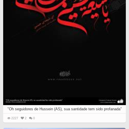
"Oh seguidores de Hussein (AS), sua santidade tem sido profanada"
2227
2
0