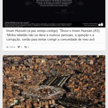
Imam Hussein (a paz esteja contigo). ”Disse o Imam Hussain (AS)
“Minha rebelião não se deve a motivos persoais, a opreção o a
corrupção, senão para tentar corrigir a comunidade de meu avõ
2454
1
0