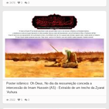
3476
3
0
Poster islâmico: Oh Deus, No dia da ressurreição conceda a
intercessão do Imam Hussein (AS) - Extraído de um trecho da Zyarat
‘Ashura
2502
5
0