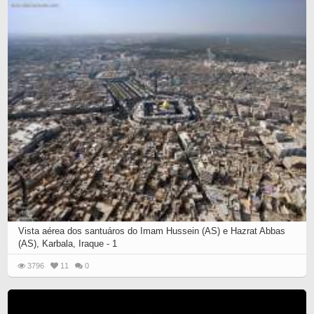
Vista aérea dos santuáros do Imam Hussein (AS) e Hazrat Abbas
(AS), Karbala, Iraque - 1
3796
11
0