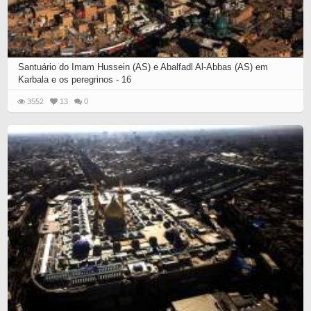
Santuário do Imam Hussein (AS) e Abalfadl Al-Abbas (AS) em
Karbala e os peregrinos - 16
3552
13
0