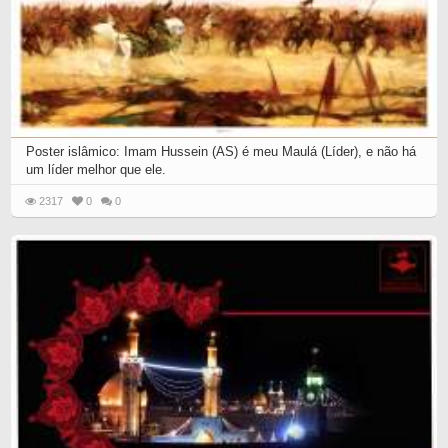
Poster islâmico: Imam Hussein (AS) é meu Maulá (Líder), e não há
um líder melhor que ele.
2317
0
0