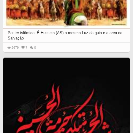
Poster islâmico: É Hussein (AS) a mesma Luz da guia e a arca da
Salvação
2679
7
0