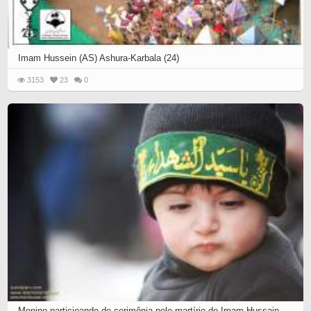
Imam Hussein (AS) Ashura-Karbala (24)
3153
23
0
Menino particioando de cerimônia pelo martírio do Imam Hussain