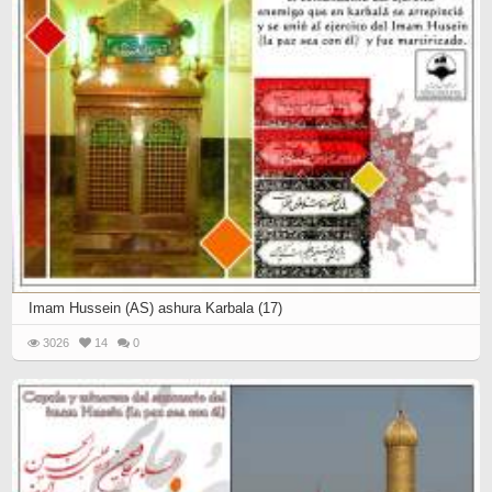
Imam Hussein (AS) ashura Karbala (17)
3026
14
0