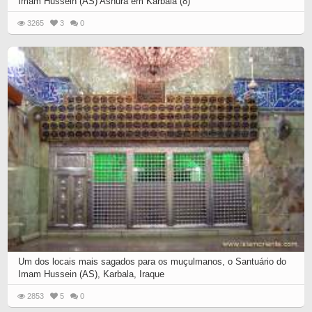
Imam Hussein (AS) Ashura em Karbala (8)
3265
3
0
Um dos locais mais sagados para os muçulmanos, o Santuário do
Imam Hussein (AS), Karbala, Iraque
2853
5
0