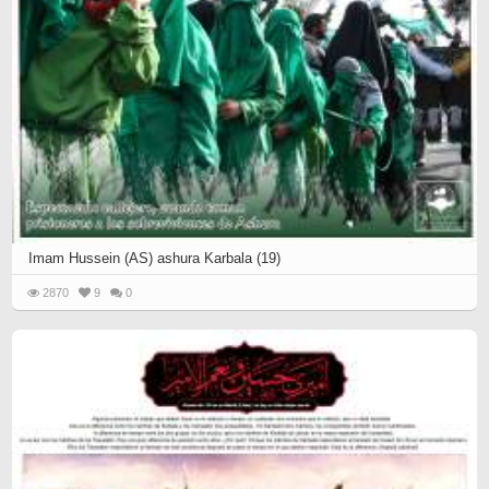
Imam Hussein (AS) ashura Karbala (19)
2870
9
0