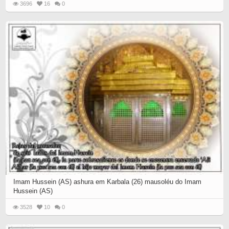
3696
16
0
Imam Hussein (AS) ashura em Karbala (26) mausoléu do Imam
Hussein (AS)
3528
10
0