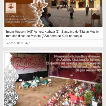
Imam Hussein (AS) Ashura-Karbala (1); Santuário de Tifalan Muslim
(um dos filhos de Muslim (AS)) perto de Kufa no Iraque
3532
24
0