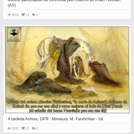
(AS)
3032
15
0
A tardeda Ashura, 1979 . Miniatura. M. Farshchian - Irã
3180
22
0