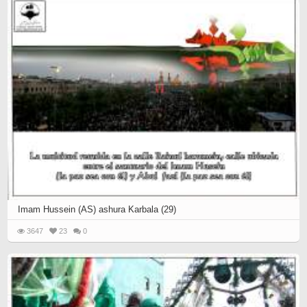
Imam Hussein (AS) ashura Karbala (29)
3647
23
0