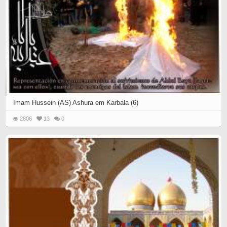
Imam Hussein (AS) Ashura em Karbala (6)
2806
13
0