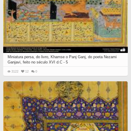
Miniatura persa, do livro, Khamse o Panj Ganj, do poeta Nezami
Ganjavi, feito no século XVI d.C - 5
3122
12
0