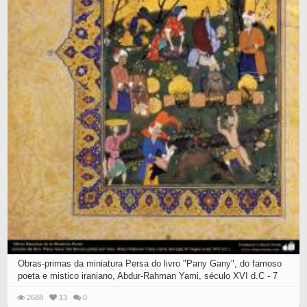
Obras-primas da miniatura Persa do livro "Pany Gany", do famoso
poeta e mistico iraniano, Abdur-Rahman Yami, século XVI d.C - 7
2688
13
0