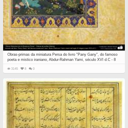
Obras-primas da miniatura Persa do livro "Pany Gany", do famoso
poeta e mistico iraniano, Abdur-Rahman Yami, século XVI d.C - 8
3145
8
0