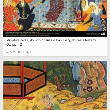
Miniatura persa, do livro Khanse o Panj Ganj, do poeta Nezami
Ganjavi - 2
3425
13
0