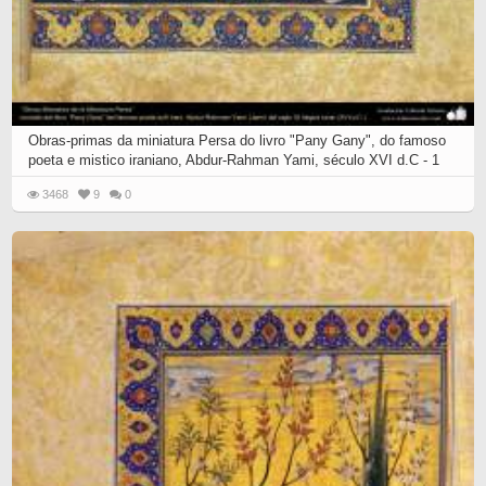
Obras-primas da miniatura Persa do livro "Pany Gany", do famoso
poeta e mistico iraniano, Abdur-Rahman Yami, século XVI d.C - 1
3468
9
0