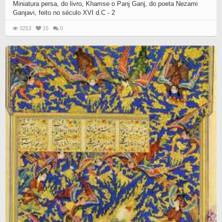
Miniatura persa, do livro, Khamse o Panj Ganj, do poeta Nezami
Ganjavi, feito no século XVI d.C - 2
3253
15
0