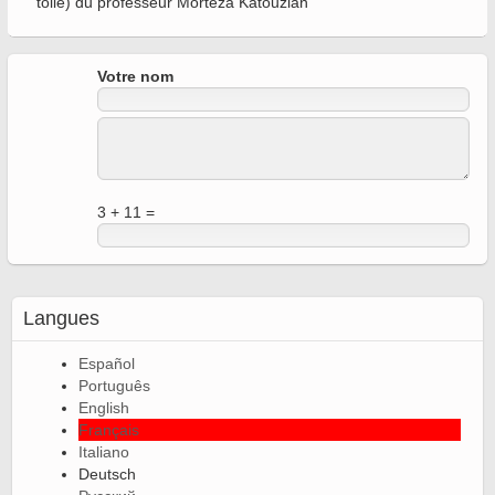
toile) du professeur Morteza Katouzian
Votre nom
3 + 11 =
Langues
Español
Português
English
Français
Italiano
Deutsch