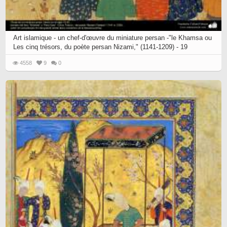
Art islamique - un chef-d'œuvre du miniature persan -"le Khamsa ou
Les cinq trésors, du poète persan Nizami," (1141-1209) - 19
4558
9
0