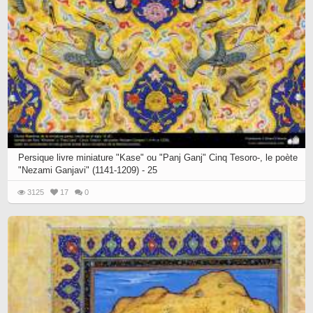
Persique livre miniature "Kase" ou "Panj Ganj" Cinq Tesoro-, le poète
"Nezami Ganjavi" (1141-1209) - 25
3125
17
0