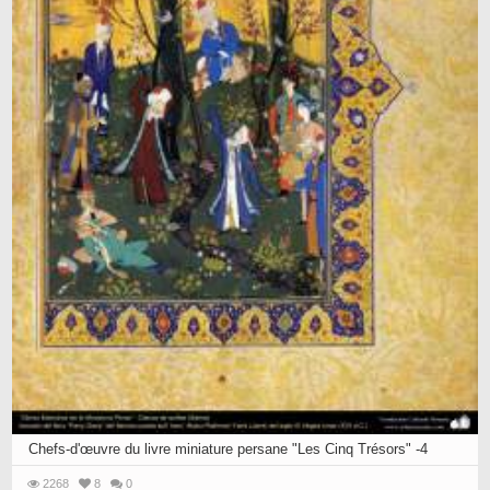
Chefs-d'œuvre du livre miniature persane "Les Cinq Trésors" -4
2268
8
0