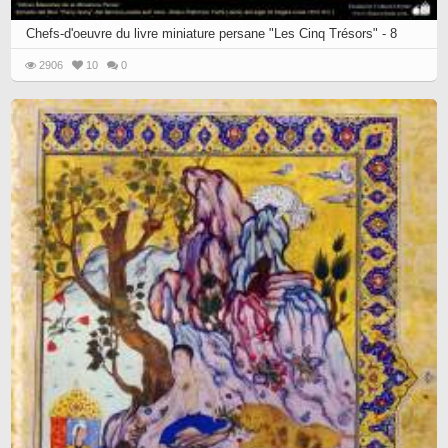
Chefs-d'oeuvre du livre miniature persane "Les Cinq Trésors" - 8
2906
10
0