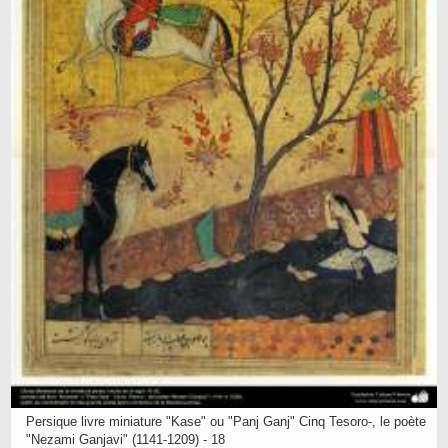
Persique livre miniature "Kase" ou "Panj Ganj" Cinq Tesoro-, le poète
"Nezami Ganjavi" (1141-1209) - 18