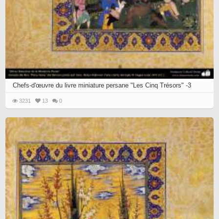
Chefs-d'œuvre du livre miniature persane "Les Cinq Trésors" -3
3231
13
0