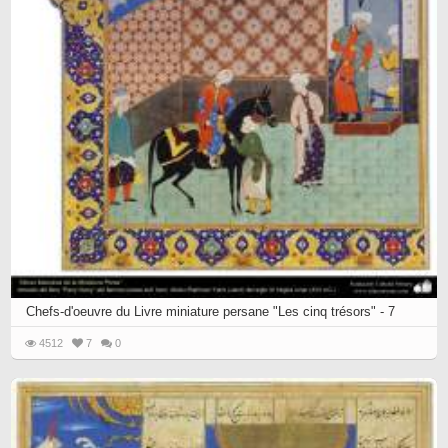
Chefs-d'oeuvre du Livre miniature persane "Les cinq trésors" - 7
4512
7
0