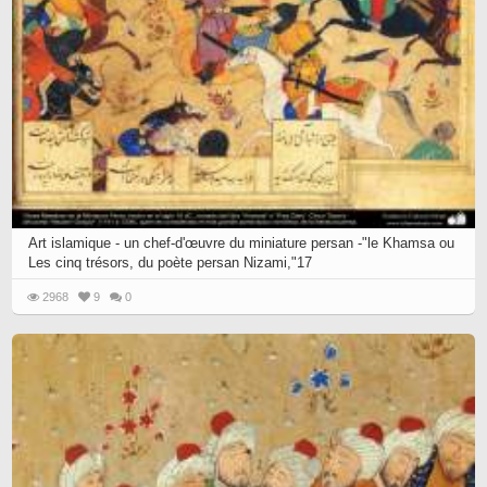
Art islamique - un chef-d'œuvre du miniature persan -"le Khamsa ou
Les cinq trésors, du poète persan Nizami,"17
2968
9
0