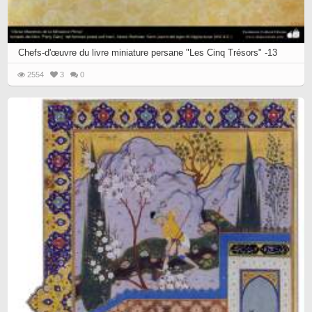
Chefs-d'œuvre du livre miniature persane "Les Cinq Trésors" -13
2554
3
0