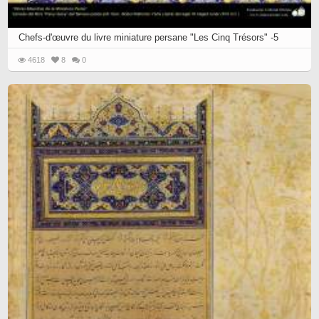
Chefs-d'œuvre du livre miniature persane "Les Cinq Trésors" -5
4618
8
0