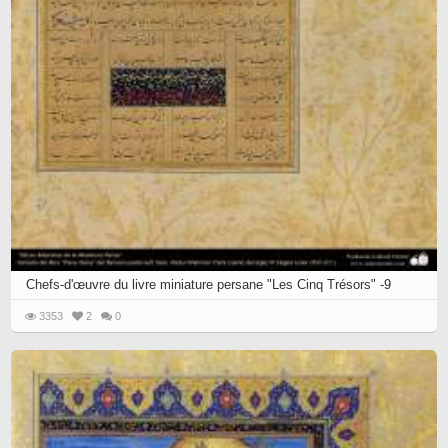
Chefs-d'œuvre du livre miniature persane "Les Cinq Trésors" -9
3353
2
0