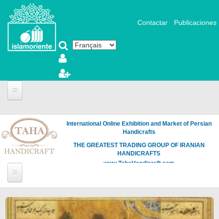
Aller au contenu principal
Contactar
Publicaciones
International Online Exhibition and Market of Persian
Handicrafts
THE GREATEST TRADING GROUP OF IRANIAN
HANDICRAFTS
www.TahaHandicraft.com
Pages
Loading
the