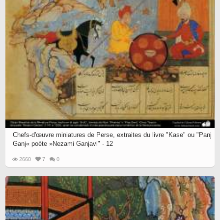
Chefs-d'œuvre miniatures de Perse, extraites du livre "Kase" ou "Panj
Ganj« poète »Nezami Ganjavi" - 12
2660
7
0