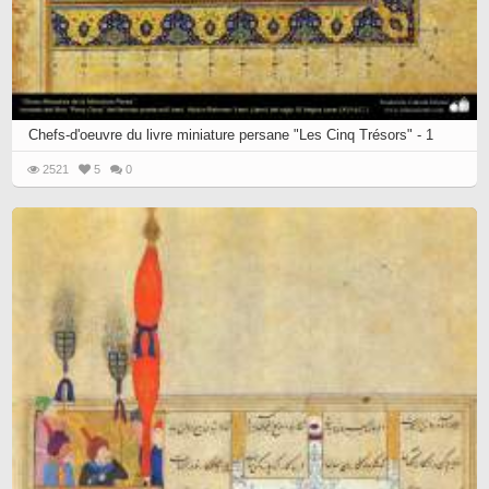
Chefs-d'oeuvre du livre miniature persane "Les Cinq Trésors" - 1
2521
5
0