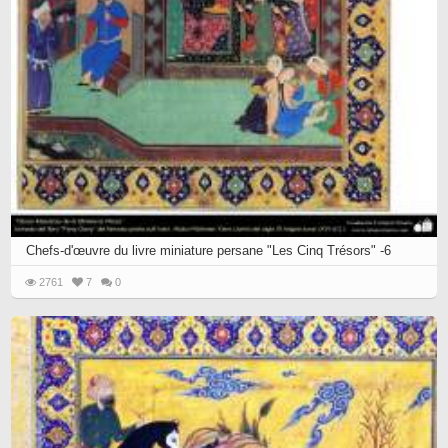
Chefs-d'œuvre du livre miniature persane "Les Cinq Trésors" -6
2761
7
0