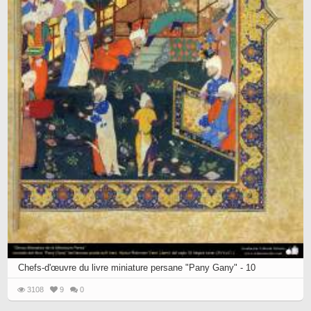
Chefs-d'œuvre du livre miniature persane "Pany Gany" - 10
3108
9
0