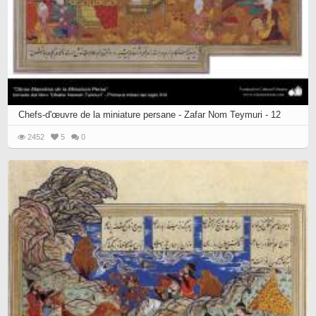
Chefs-d'œuvre de la miniature persane - Zafar Nom Teymuri - 12
2452
5
0