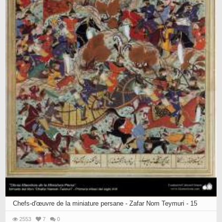
Chefs-d'œuvre de la miniature persane - Zafar Nom Teymuri - 15
2553
7
0