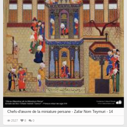
Chefs-d'œuvre de la miniature persane - Zafar Nom Teymuri - 14
2527
8
0