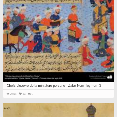
Chefs-d'œuvre de la miniature persane - Zafar Nom Teymuri -3
2353
13
0