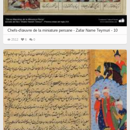
Chefs-d'œuvre de la miniature persane - Zafar Name Teymuri - 10
2512
6
0