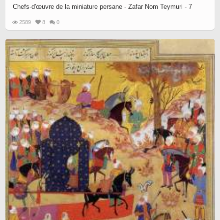
Chefs-d'œuvre de la miniature persane - Zafar Nom Teymuri - 7
2589
8
0