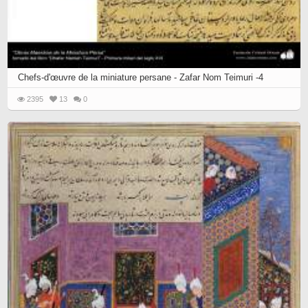
Chefs-d'œuvre de la miniature persane - Zafar Nom Teimuri -4
2395
13
0