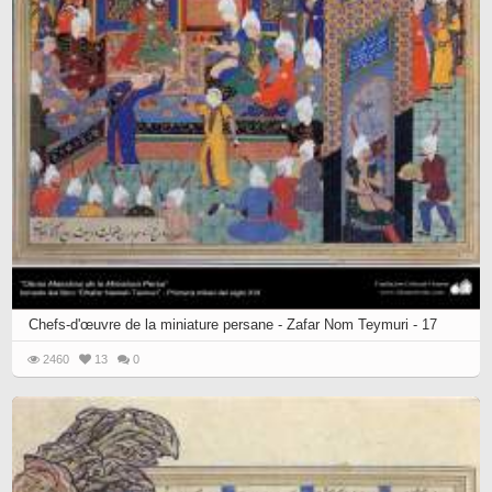
Chefs-d'œuvre de la miniature persane - Zafar Nom Teymuri - 17
2460
13
0