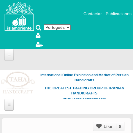
Pular para o conteúdo principal
Contactar
Publicaciones
International Online Exhibition and Market of Persian
Handicrafts
THE GREATEST TRADING GROUP OF IRANIAN
HANDICRAFTS
www.TahaHandicraft.com
Like
8