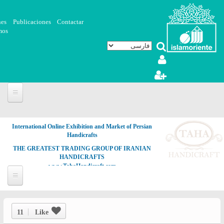
رفتن به محتوای اصلی
nes
Publicaciones
Contactar
mos
International Online Exhibition and Market of Persian
Handicrafts
THE GREATEST TRADING GROUP OF IRANIAN
HANDICRAFTS
www.TahaHandicraft.com
11
Like