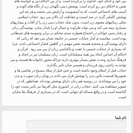
بین خود و خدای خود، خداوند را برگزیده است. و از بین احکام دین و خواسته های
نفس به احکام دین رو کرده است. پوشش دینی نگهبان زن از نگاه های آلوده و
آسیب های اجتماعی است، که به آنمصونیت و آرامش می بخشد و هر چه این
پوشش کاملتر گردد در صد امنیت و حفاظت آن بالاتر می رود. حجاب اسلامی
تجلی زیبائیهای معنوی زن است، بدون شک حجاب دینی زن را از آفات و بیماریهای
بسیاری بیمه می کند و می تواند طراوت و جمال او را پایدار سازد. پوشیدگی زنان
و رفتار متین جوانان در اجتماع همواره سدی محکم در برابر وسوسه های شیطانی
بوده است. مقایسه ی آمار جنایات جنسی در جامعه نشان می دهد که زنانی که
دارای پوشیدگی و محجبه هستند نقش مهمی در کاهش فشار اجتماعی دادند، چرا
که بسیاری از جنایات جنسی با عفت و پاکدامنی زنان از بین می رود . قرآن و
احکام آن اساس اتحاد بین همه مسلمانان است. زنان مسلمان نیز در ایجاد و
فرهنگ سازی وحدت نقش بسیار موثری دارند چراکه محور خانواده ها هستند و می
توانند به راحتی روی فرزندان و همسر شان تاثیر بگذارند.
حجاب قبل از اسلام وجود داشته است و حتي قبل از ميلاد مسيح در نقاشي ها و
تصويرها قسمت پائين بدن را پوشش قرار مي دادند.در يونان زنان صورت و بدن
خود را مي پوشاندند. در روسيه هم زنان داراي پوشش بوده اند. همانطور که در
تصویر مشاهده می کنید، حجاب زنان در کشوری مثل آفریقا نیز تاثیر مثبت خود را
گذاشته است و در واقع مساله ای جهانی است که در بسیاری از فرهنگ ها نمایان
است.
نام شما