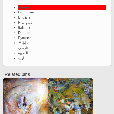
Español
Português
English
Français
Italiano
Deutsch
Русский
日本語
فارسی
العربية
اردو
Related pins