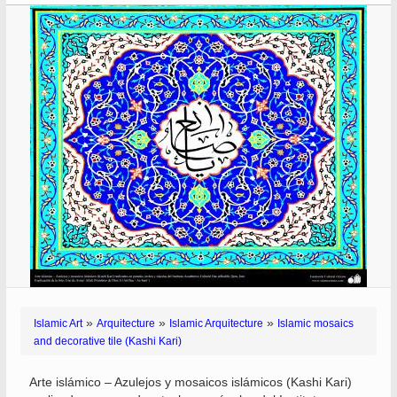
»
»
»
Islamic Art
Arquitecture
Islamic Arquitecture
Islamic mosaics
and decorative tile (Kashi Kari)
Arte islámico – Azulejos y mosaicos islámicos (Kashi Kari)