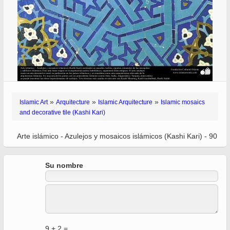
»
»
»
Islamic Art
Arquitecture
Islamic Arquitecture
Islamic mosaics
and decorative tile (Kashi Kari)
Arte islámico - Azulejos y mosaicos islámicos (Kashi Kari) - 90
Su nombre
9 + 2 =