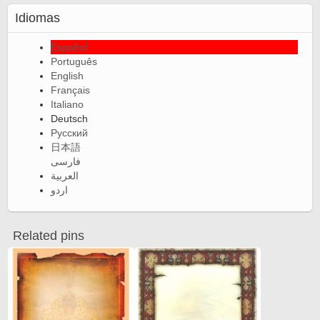
Idiomas
Español
Português
English
Français
Italiano
Deutsch
Русский
日本語
فارسی
العربية
اردو
Related pins