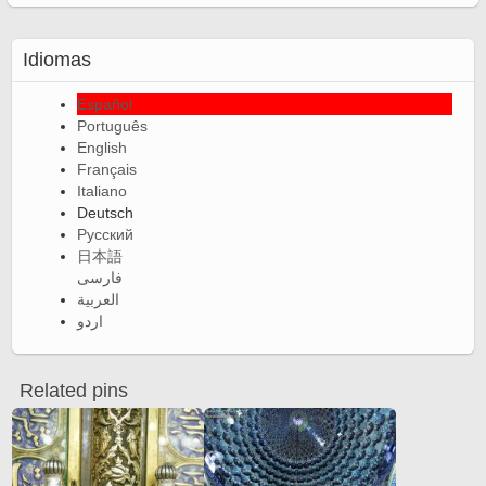
Idiomas
Español
Português
English
Français
Italiano
Deutsch
Русский
日本語
فارسی
العربية
اردو
Related pins