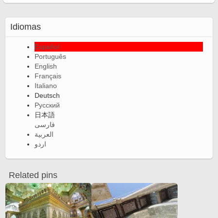
Idiomas
Español
Português
English
Français
Italiano
Deutsch
Русский
日本語
فارسی
العربية
اردو
Related pins