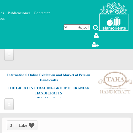
تجاوز إلى المحتوى الرئيسي
nes
Publicaciones
Contactar
mos
International Online Exhibition and Market of Persian
Handicrafts
THE GREATEST TRADING GROUP OF IRANIAN
HANDICRAFTS
www.TahaHandicraft.com
3
Like