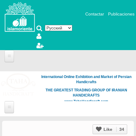
Перейти к основному содержанию
Contactar
Publicaciones
Portada
International Online Exhibition and Market of Persian
Fotografía y Arte
Handicrafts
Videos
THE GREATEST TRADING GROUP OF IRANIAN
HANDICRAFTS
Articles
www.TahaHandicraft.com
Noticias
Islamic Art
Biblioteca
Muslim Woman
Like
34
Literatura