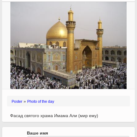
Holy Places of Islam
Preguntas Frecuentes
Poster
Tienda
Caricature
Corán
Revistas
Súplicas
Dichos y Narraciones
»
Poster
Photo of the day
Фасад святого храма Имама Али (мир ему)
Ваше имя