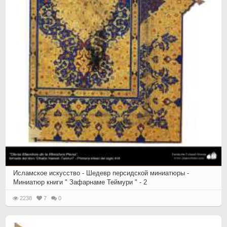
Исламское искусство - Шедевр персидской миниатюры -
Миниатюр книги " Зафарнаме Теймури " - 2
2238
7
0