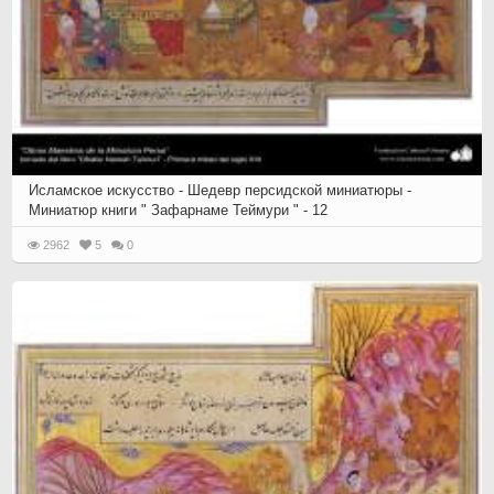
Исламское искусство - Шедевр персидской миниатюры -
Миниатюр книги " Зафарнаме Теймури " - 12
2962
5
0