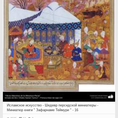
Исламское искусство - Шедевр персидской миниатюры -
Миниатюр книги " Зафарнаме Теймури " - 16