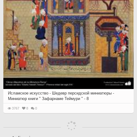
Исламское искусство - Шедевр персидской миниатюры -
Миниатюр книги " Зафарнаме Теймури " - 8
3767
8
0