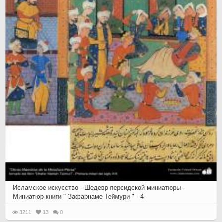
Исламское искусство - Шедевр персидской миниатюры -
Миниатюр книги " Зафарнаме Теймури " - 4
3211
13
0