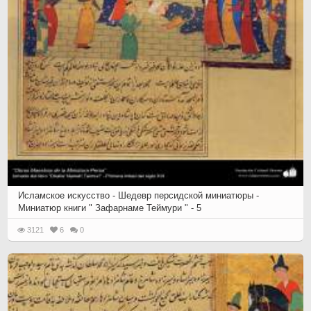
Исламское искусство - Шедевр персидской миниатюры -
Миниатюр книги " Зафарнаме Теймури " - 5
3121
6
0