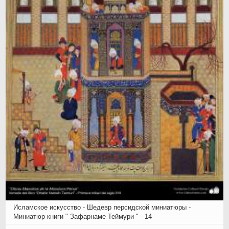
Исламское искусство - Шедевр персидской миниатюры -
Миниатюр книги " Зафарнаме Теймури " - 14