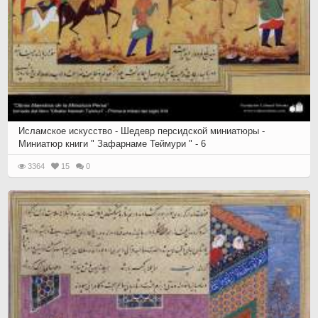
Исламское искусство - Шедевр персидской миниатюры -
Миниатюр книги " Зафарнаме Теймури " - 6
3364
15
0