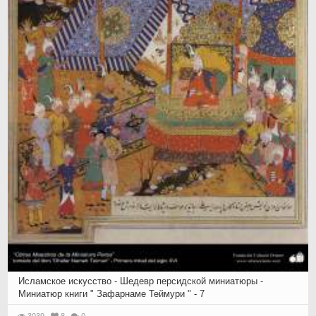
Исламское искусство - Шедевр персидской миниатюры -
Миниатюр книги " Зафарнаме Теймури " - 7