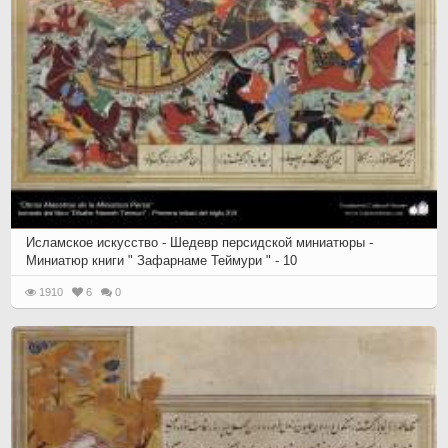
Исламское искусство - Шедевр персидской миниатюры -
Миниатюр книги " Зафарнаме Теймури " - 10
1910
6
0