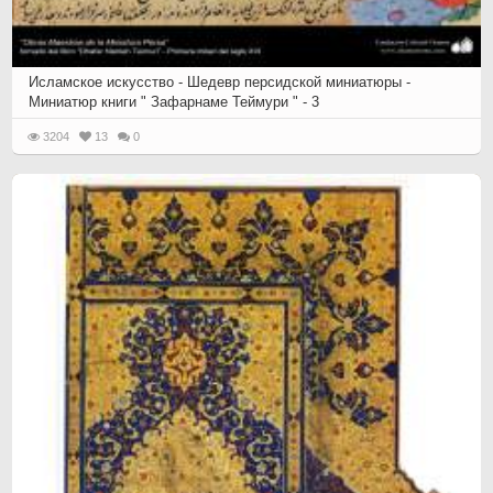
Исламское искусство - Шедевр персидской миниатюры -
Миниатюр книги " Зафарнаме Теймури " - 3
3204
13
0