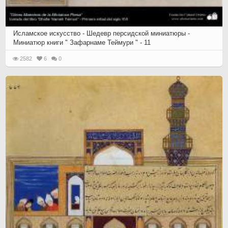
Исламское искусство - Шедевр персидской миниатюры -
Миниатюр книги " Зафарнаме Теймури " - 11
2582
6
0