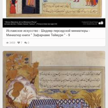
Исламское искусство - Шедевр персидской миниатюры -
Миниатюр книги " Зафарнаме Теймури " - 9
3459
7
0