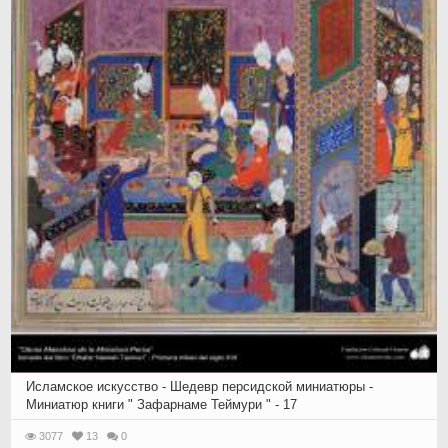
Исламское искусство - Шедевр персидской миниатюры -
Миниатюр книги " Зафарнаме Теймури " - 17
3077
13
0