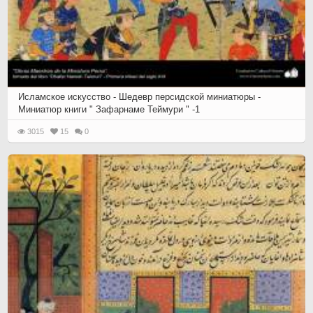
Исламское искусство - Шедевр персидской миниатюры -
Миниатюр книги " Зафарнаме Теймури " -1
3015
15
0