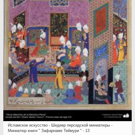
Исламское искусство - Шедевр персидской миниатюры -
Миниатюр книги " Зафарнаме Теймури " - 13