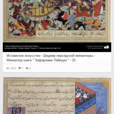
Исламское искусство - Шедевр персидской миниатюры -
Миниатюр книги " Зафарнаме Теймури " - 15
2334
7
0