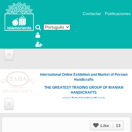
Pular para o conteúdo principal
Contactar
Publicaciones
International Online Exhibition and Market of Persian
Handicrafts
THE GREATEST TRADING GROUP OF IRANIAN
HANDICRAFTS
www.TahaHandicraft.com
Like
13